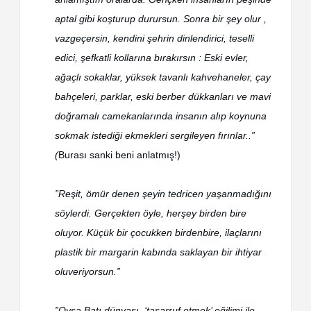
aptal gibi koşturup durursun. Sonra bir şey olur ,
vazgeçersin, kendini şehrin dinlendirici, teselli
edici, şefkatli kollarına bırakırsın : Eski evler,
ağaçlı sokaklar, yüksek tavanlı kahvehaneler, çay
bahçeleri, parklar, eski berber dükkanları ve mavi
doğramalı camekanlarında insanın alıp koynuna
sokmak istediği ekmekleri sergileyen fırınlar..”
(
Burası sanki beni anlatmış!)
”Reşit, ömür denen şeyin tedricen yaşanmadığını
söylerdi. Gerçekten öyle, herşey birden bire
oluyor. Küçük bir çocukken birdenbire, ilaçlarını
plastik bir margarin kabında saklayan bir ihtiyar
oluveriyorsun.”
”Oysa Batı dünyası, ‘tasarruf etmek’ eğilimi ile