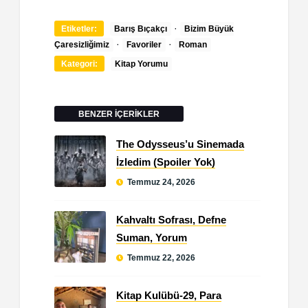
·
Etiketler:
Barış Bıçakçı
Bizim Büyük
·
·
Çaresizliğimiz
Favoriler
Roman
Kategori:
Kitap Yorumu
BENZER İÇERİKLER
The Odysseus’u Sinemada
İzledim (Spoiler Yok)
Temmuz 24, 2026
Kahvaltı Sofrası, Defne
Suman, Yorum
Temmuz 22, 2026
Kitap Kulübü-29, Para