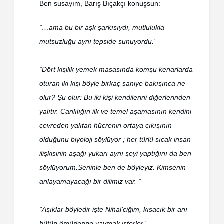
Ben susayım, Barış Bıçakçı konuşsun:
”…ama bu bir aşk şarkısıydı, mutlulukla
mutsuzluğu aynı tepside sunuyordu.”
”Dört kişilik yemek masasında komşu kenarlarda
oturan iki kişi böyle birkaç saniye bakışınca ne
olur? Şu olur: Bu iki kişi kendilerini diğerlerinden
yalıtır. Canlılığın ilk ve temel aşamasının kendini
çevreden yalıtan hücrenin ortaya çıkışının
olduğunu biyoloji söylüyor ; her türlü sıcak insan
ilişkisinin aşağı yukarı aynı şeyi yaptığını da ben
söylüyorum.Seninle ben de böyleyiz. Kimsenin
anlayamayacağı bir dilimiz var. ”
”Aşıklar böyledir işte Nihal’ciğim, kısacık bir anı
bütün ömürlerine yaymak isterler.”