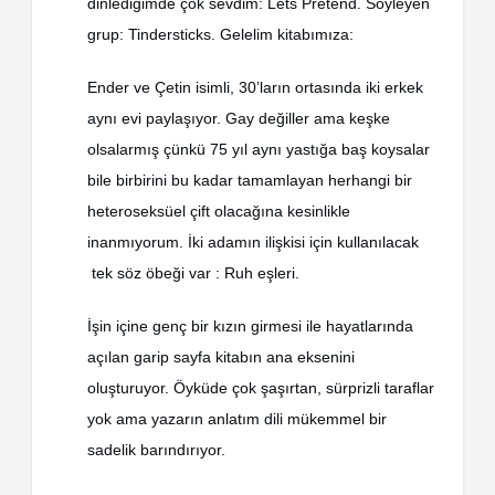
dinlediğimde çok sevdim: Lets Pretend. Söyleyen
grup: Tindersticks. Gelelim kitabımıza:
Ender ve Çetin isimli, 30’ların ortasında iki erkek
aynı evi paylaşıyor. Gay değiller ama keşke
olsalarmış çünkü 75 yıl aynı yastığa baş koysalar
bile birbirini bu kadar tamamlayan herhangi bir
heteroseksüel çift olacağına kesinlikle
inanmıyorum. İki adamın ilişkisi için kullanılacak
tek söz öbeği var : Ruh eşleri.
İşin içine genç bir kızın girmesi ile hayatlarında
açılan garip sayfa kitabın ana eksenini
oluşturuyor. Öyküde çok şaşırtan, sürprizli taraflar
yok ama yazarın anlatım dili mükemmel bir
sadelik barındırıyor.