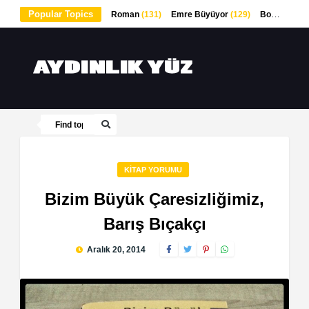
Popular Topics
Roman
(131)
Emre Büyüyor
(129)
Bodrumda Yaşam
KITAP YORUMU
Bizim Büyük Çaresizliğimiz,
Barış Bıçakçı
Aralık 20, 2014