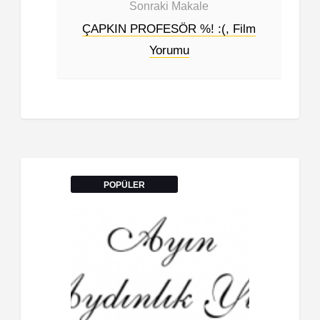
Sonraki Makale
ÇAPKIN PROFESÖR %! :(, Film
Yorumu
POPÜLER