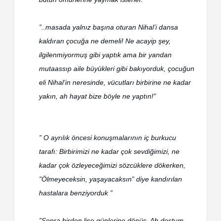
”..masada yalnız başına oturan Nihal’i dansa
kaldıran çocuğa ne demeli! Ne acayip şey,
ilgilenmiyormuş gibi yaptık ama bir yandan
mutaassıp aile büyükleri gibi bakıyorduk, çocuğun
eli Nihal’in neresinde, vücutları birbirine ne kadar
yakın, ah hayat bize böyle ne yaptın!”
” O ayrılık öncesi konuşmalarının iç burkucu
tarafı: Birbirimizi ne kadar çok sevdiğimizi, ne
kadar çok özleyeceğimizi sözcüklere dökerken,
”Ölmeyeceksin, yaşayacaksın” diye kandırılan
hastalara benziyorduk ”
”Sonra birden lise günlerine dönüş. Ah dostum,