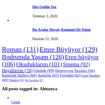
Hoş Geldin Yaz
Temmuz 3, 2026
Bu Aralar Hayat; Konmari De Yalan
Haziran 12, 2026
Roman
(131)
Emre Büyüyor
(129)
Bodrumda Yaşam
(126)
Eren büyüyor
(106)
Okuduklarım
(101)
Sinema
(92)
Hayallerim
(78)
Günlük
(69)
Depresyon Yazıları
(66)
Kadınlık Halleri
(66)
Annelik
(65)
Favoriler
(62)
Gezi Yazıları
(60)
Psikoloji
(51)
İki Çocuklu
(47)
All posts tagged in: Almanya
Genel